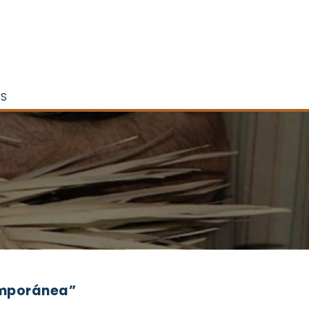
ES
emporánea”