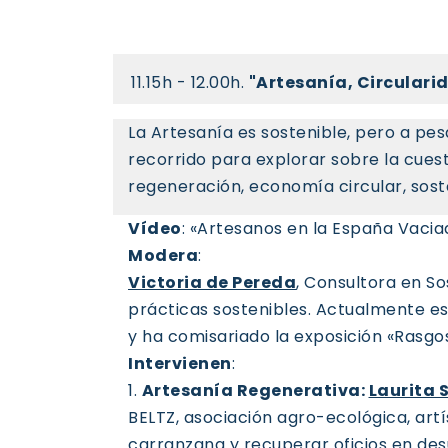
11.15h - 12.00h.
"Artesanía, Circularid
La Artesanía es sostenible, pero a pes
recorrido para explorar sobre la cuest
regeneración, economía circular, soste
Vídeo
: «Artesanos en la España Vacia
Modera
:
Victoria de Pereda
, Consultora en So
prácticas sostenibles. Actualmente 
y ha comisariado la exposición «Rasgo
Intervienen
:
1.
Artesanía Regenerativa:
Laurita S
BELTZ, asociación agro-ecológica, artí
carranzana y recuperar oficios en des