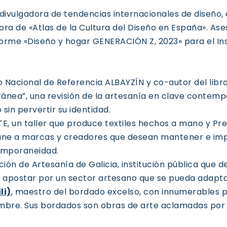
divulgadora de tendencias internacionales de diseño, a
a de «Atlas de la Cultura del Diseño en España». Ase
forme «Diseño y hogar GENERACIÓN Z, 2023» para el Inst
o Nacional de Referencia ALBAYZÍN y co-autor del lib
ánea”, una revisión de la artesanía en clave conte
sin pervertir su identidad.
, un taller que produce textiles hechos a mano y Pre
e a marcas y creadores que desean mantener e impul
temporaneidad.
ción de Artesanía de Galicia, institución pública que
s apostar por un sector artesano que se pueda adaptar 
li)
, maestro del bordado excelso, con innumerables 
 nombre. Sus bordados son obras de arte aclamadas po