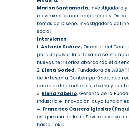
Modera
:
Marisa Santamaría
,
investigadora y 
movimientos contemporáneos. Director
temas de Diseño. Investigadora del in
social.
Intervienen
:
1.
Antonio Suárez
,
Director del Centr
para impulsar la artesanía contempor
nuevos territorios abordando el diseño 
2.
Elena Goded
,
Fundadora de ABBATTE
de Artesanía Contemporánea, que reún
criterios de excelencia, diseño y con
3.
Elena Fabeiro
, Gerente de la Funda
Industria e Innovación, cuya función e
4.
Francisco Carrera Iglesias (Paqui
así que una calle de Sevilla lleva su
hasta Tokio.